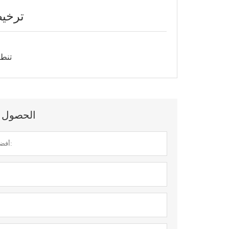
ترخيص
تنطب
الحصول عل