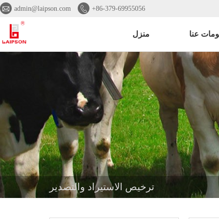


admin@laipson.com
+86-379-69955056
ومات عنا
منزل
ترخيص الاستيراد والتصدير