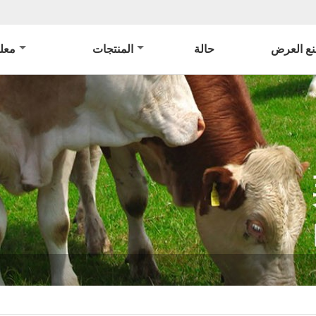
ع العرض
حالة
المنتجات
معل