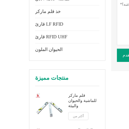
خذ قلم ماركر
قارئ LF RFID
قارئ RFID UHF
الحيوان الملون
قدم
منتجات مميزة
قلم ماركر
للماشية والحيوان
والبيئة
أكثر من