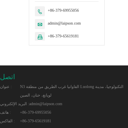
+86-379-69955056

admin@laipson.com

+86-379-65619181

اتصل
N3 الفاوانيا غرب الطريق من منطقة Luolong التكنولوجيا، مدينة
عنوان :
لويانغ، خنان، الصين
admin@laipson.com
البريد الإلكتروني :
+86-379-69955056
هاتف :
+86-379-65619181
الفاكس :