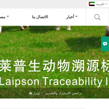

العربية
أخبار
الاتصال بنا
مصن


ترخيص الاستيراد والتصدير
>
منزل