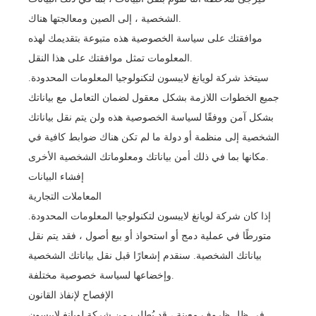
الشخصية ، إلى الصين ومعالجتها هناك.
موافقتك على سياسة الخصوصية هذه متبوعة بتقديمك لهذه
المعلومات تمثل موافقتك على هذا النقل.
سيتخذ شركة لويانغ لايبسون لتكنولوجيا المعلومات المحدودة.
جميع الخطوات اللازمة بشكل معقول لضمان التعامل مع بياناتك
بشكل آمن ووفقًا لسياسة الخصوصية هذه ولن يتم نقل بياناتك
الشخصية إلى منظمة أو دولة ما لم تكن هناك ضوابط كافية في
مكانها بما في ذلك أمن بياناتك ومعلوماتك الشخصية الأخرى.
إفشاء البيانات
المعاملات التجارية
إذا كان شركة لويانغ لايبسون لتكنولوجيا المعلومات المحدودة.
متورطًا في عملية دمج أو استحواذ أو بيع أصول ، فقد يتم نقل
بياناتك الشخصية. سنقدم إشعارًا قبل نقل بياناتك الشخصية
وإخضاعها لسياسة خصوصية مختلفة.
الإفصاح لإنفاذ القانون
في ظل ظروف معينة ، قد يُطلب من شركة لويانغ لايبسون