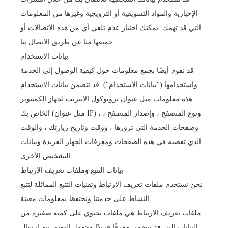
الإخبارية والمواد التسويقية أو الترويجية وغيرها من المعلومات
التي قد تهمك. يمكنك اختيار عدم تلقي أي من هذه الاتصالات أو
جميعها منا عن طريق الاتصال بنا.
بيانات الاستخدام
قد نقوم أيضًا بجمع معلومات حول كيفية الوصول إلى الخدمة
واستخدامها ("بيانات الاستخدام"). قد تتضمن بيانات الاستخدام
هذه معلومات مثل عنوان بروتوكول الإنترنت لجهاز الكمبيوتر
الخاص بك (مثل عنوان IP) ، ونوع المتصفح ، وإصدار المتصفح ،
وصفحات الخدمة التي تزورها ، ووقت وتاريخ زيارتك ، والوقت
الذي تقضيه في هذه الصفحات ومعرفات الجهاز الفريدة وبيانات
التشخيص الأخرى.
بيانات التتبع وملفات تعريف الارتباط
نحن نستخدم ملفات تعريف الارتباط وتقنيات التتبع المماثلة لتتبع
النشاط على خدمتنا ونحتفظ بمعلومات معينة.
ملفات تعريف الارتباط هي ملفات تحتوي على كمية صغيرة من
البيانات التي قد تتضمن معرفًا فريدًا مجهول الهوية. يتم إرسال