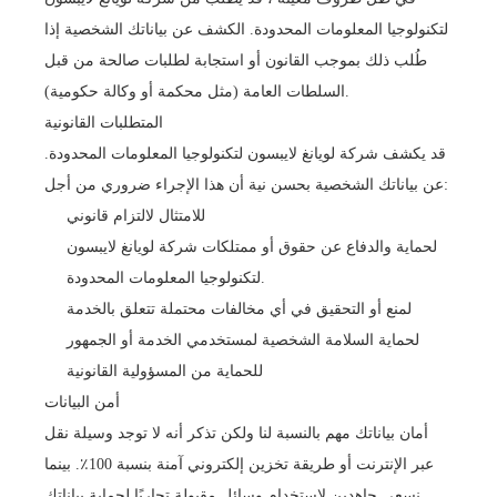
لتكنولوجيا المعلومات المحدودة. الكشف عن بياناتك الشخصية إذا
طُلب ذلك بموجب القانون أو استجابة لطلبات صالحة من قبل
السلطات العامة (مثل محكمة أو وكالة حكومية).
المتطلبات القانونية
قد يكشف شركة لويانغ لايبسون لتكنولوجيا المعلومات المحدودة.
عن بياناتك الشخصية بحسن نية أن هذا الإجراء ضروري من أجل:
للامتثال لالتزام قانوني
لحماية والدفاع عن حقوق أو ممتلكات شركة لويانغ لايبسون
لتكنولوجيا المعلومات المحدودة.
لمنع أو التحقيق في أي مخالفات محتملة تتعلق بالخدمة
لحماية السلامة الشخصية لمستخدمي الخدمة أو الجمهور
للحماية من المسؤولية القانونية
أمن البيانات
أمان بياناتك مهم بالنسبة لنا ولكن تذكر أنه لا توجد وسيلة نقل
عبر الإنترنت أو طريقة تخزين إلكتروني آمنة بنسبة 100٪. بينما
نسعى جاهدين لاستخدام وسائل مقبولة تجاريًا لحماية بياناتك