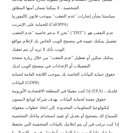
الشخصية ، لا يمكننا ضمان أمنها المطلق.
سياستنا بشأن إشارات "عدم التعقب" بموجب قانون كاليفورنيا
للحماية على الإنترنت (CalOPPA)
نحن لا ندعم خاصية "عدم التعقب" ("DNT"). عدم التعقب هو
تفضيل يمكنك تعيينه في متصفح الويب الخاص بك لإعلام مواقع
الويب بأنك لا تريد أن يتم تعقبك.
يمكنك تمكين أو تعطيل "عدم التعقب" من خلال زيارة صفحة
التفضيلات أو الإعدادات في متصفح الويب لديك.
حقوق حماية البيانات الخاصة بك بموجب اللائحة العامة لحماية
البيانات (GDPR)
إذا كنت مقيمًا في المنطقة الاقتصادية الأوروبية (EEA) ، فلديك
حقوق معينة لحماية البيانات. يهدف شركة لويانغ لايبسون
لتكنولوجيا المعلومات المحدودة. إلى اتخاذ خطوات معقولة
للسماح لك بتصحيح أو تعديل أو تقييد استخدام بياناتك الشخصية.
إذا كنت ترغب في أن يتم إعلامك بالبيانات الشخصية التي نحتفظ
بها عنك وإذا كنت تريد إزالتها من أنظمتنا ، فيرجى الاتصال بنا.