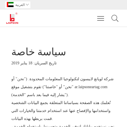

العربية
Toggle main m
سياسة خاصة
تاريخ السريان: 18 يناير 2019
شركة لويانغ لايبسون لتكنولوجيا المعلومات المحدودة. ("نحن" أو
"نحن" أو "خاصتنا") تقوم بتشغيل موقع ar.laipsoneartag.com
(يشار إليه فيما بعد باسم "الخدمة").
تُعلمك هذه الصفحة بسياساتنا المتعلقة بجمع البيانات الشخصية
واستخدامها والإفصاح عنها عند استخدام خدمتنا والخيارات التي
قمت بربطها بهذه البيانات.
نحن نستخدم بياناتك لتوفير الخدمة وتحسينها. باستخدام الخدمة ،