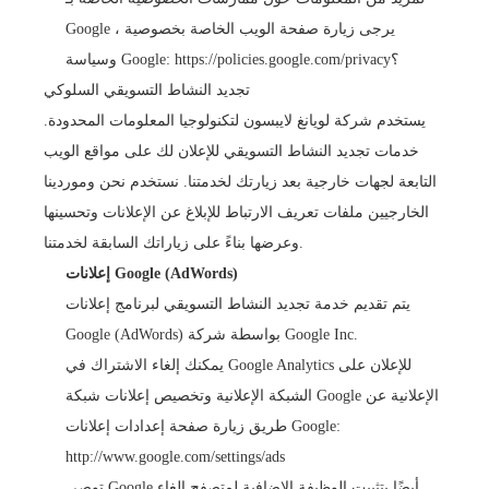
Google ، يرجى زيارة صفحة الويب الخاصة بخصوصية
https://policies.google.com/privacy؟
وسياسة Google:
تجديد النشاط التسويقي السلوكي
يستخدم شركة لويانغ لايبسون لتكنولوجيا المعلومات المحدودة.
خدمات تجديد النشاط التسويقي للإعلان لك على مواقع الويب
التابعة لجهات خارجية بعد زيارتك لخدمتنا. نستخدم نحن وموردينا
الخارجيين ملفات تعريف الارتباط للإبلاغ عن الإعلانات وتحسينها
وعرضها بناءً على زياراتك السابقة لخدمتنا.
إعلانات Google (AdWords)
يتم تقديم خدمة تجديد النشاط التسويقي لبرنامج إعلانات
Google (AdWords) بواسطة شركة Google Inc.
يمكنك إلغاء الاشتراك في Google Analytics للإعلان على
الشبكة الإعلانية وتخصيص إعلانات شبكة Google الإعلانية عن
طريق زيارة صفحة إعدادات إعلانات Google:
http://www.google.com/settings/ads
توصي Google أيضًا بتثبيت الوظيفة الإضافية لمتصفح إلغاء