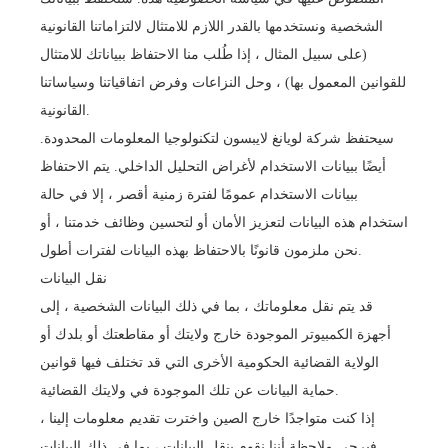
الشخصية ونستخدمها بالقدر اللازم للامتثال لالتزاماتنا القانونية
(على سبيل المثال ، إذا طُلب منا الاحتفاظ ببياناتك للامتثال
للقوانين المعمول بها) ، وحل النزاعات وفرض اتفاقياتنا وسياساتنا
القانونية.
سيحتفظ شركة لويانغ لايبسون لتكنولوجيا المعلومات المحدودة.
أيضًا ببيانات الاستخدام لأغراض التحليل الداخلي. يتم الاحتفاظ
ببيانات الاستخدام عمومًا لفترة زمنية أقصر ، إلا في حالة
استخدام هذه البيانات لتعزيز الأمان أو لتحسين وظائف خدمتنا ، أو
نحن ملزمون قانونًا بالاحتفاظ بهذه البيانات لفترات أطول.
نقل البيانات
قد يتم نقل معلوماتك ، بما في ذلك البيانات الشخصية ، إلى
أجهزة الكمبيوتر الموجودة خارج ولايتك أو مقاطعتك أو بلدك أو
الولاية القضائية الحكومية الأخرى التي قد تختلف فيها قوانين
حماية البيانات عن تلك الموجودة في ولايتك القضائية.
إذا كنت متواجدًا خارج الصين واخترت تقديم معلومات إلينا ،
فيرجى ملاحظة أننا نقوم بنقل البيانات ، بما في ذلك البيانات