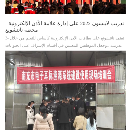
تدريب لايبسون 2022 على إدارة علامة الأذن الإلكترونية -
محطة نانتشونغ
3- تعتمد نانتشونغ على بطاقات الأذن الإلكترونية كأساس للتعلم من خلال
التدريب ، وجعل الموظفين المعنيين في أقسام الإشراف على الحيوانات
وفنيي المزارع يتقنون علامات الأذن الإلكترونية ، ومعدات القراءة ،
وتقارير البيانات وغيرها من علامات الأذن الإلكترونية ووظائف تشغيل
البرامج ؛ تم التطرق إلى أهمية وسم الأذن الإلكترونية في عملية إقرار
الحجر الصحي للحيوان والإشراف والتفتيش على تقاطع الطرق السريعة
وإدارة الذبح.