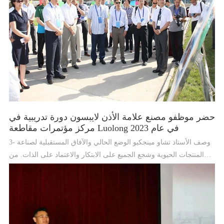
حضر موظفو مصنع علامة الأذن لايبسون دورة تدريبية في
مركز مؤتمرات مقاطعة Luolong في عام 2023
3- وصف الأستاذ تشاو مينجكيو الوضع الحالي والآفاق المستقبلية لصناعة
المنتجات الحيوية وشجع الجميع على الابتكار والاعتماد على الذات. من
أجل بناء القدرة التنافسية الأساسية للمؤسسة ، يجب علينا دراسة
المعرفة المهنية بعمق ، وتحسين القدرة المهنية ، وتحسين الجودة وزيادة
الكفاءة.