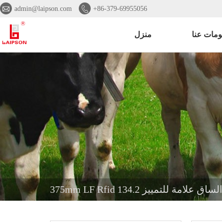


admin@laipson.com
+86-379-69955056
ومات عنا
منزل
ة الماعز الساق علامة للتمييز