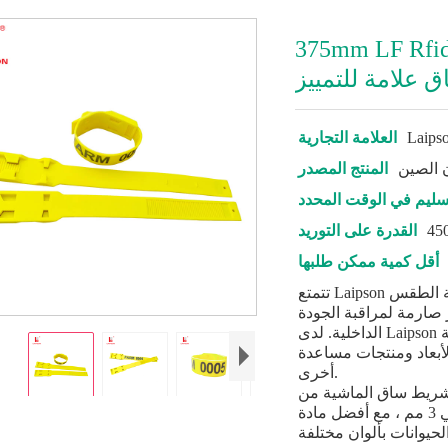
375mm  كيلو هرتز بقرة الماعز
ق علامة للتمييز
Laips
العلامة التجارية
 الصين
المنتج المصدر
سليم في الوقت المحدد
القدرة على التوريد
أقل كمية ممكن طلبها
تتمتع Laipson بإمكانية اختبار التوتر والاحتكاك ومقاومة الطقس
 صارمة لمراقبة الجودة
الداخلية. لدى Laipson علامة أذن كهربائية RFID ، وعلامة أذن عن
الأبعاد ومنتجات مساعدة
أخرى.
 الماشية من Laipson هو 375 مم * 32 مم ، سمك
حوالي 3 مم ، مع أفضل مادة tpu ، يمكن استخدامها لتحديد أمراض