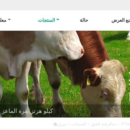
ع العرض
حالة
المنتجات
معل
375mm LF Rfid 134.2 كيلو هرتز بقر

>
ساقرقبة العنق
>
المنتجات
>
منزل