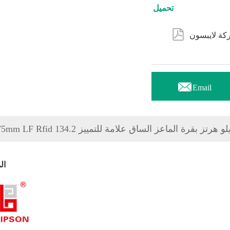
تحميل


Email
375mm LF Rfid 13 كيلو هرتز بقرة الماعز الساق علامة للتمييز
ال