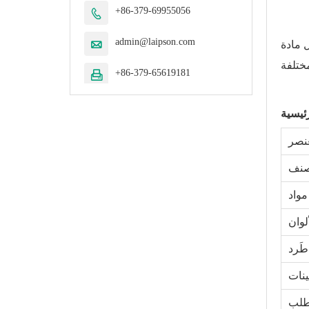
+86-379-69955056

admin@laipson.com

 مادة tpu ، يمكن استخدامه لتحديد
+86-379-65619181

رئيسية
عنصر
د
لوان
ينات
لب