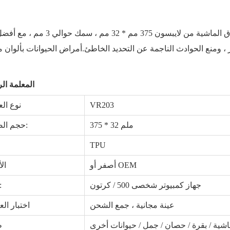
حجم شريط ساق الماشية من لايبسون 375 مم * 32 مم ، سمك حوالي 3 مم ، مع أفضل
أمراض الحيوانات بألوان مختلفة.
المعلمة ال
VR203
نوع ال
375 * 32 ملم
حجم الصنف:
TPU
موا
أصفر أو OEM
الأ
جهاز كمبيوتر شخصى 500 / كرتون
طَرد:
عينة مجانية ، جمع الشحن
اختبار الع
اشية / بقرة / حصان / جمل / حيوانات أخرى
ط