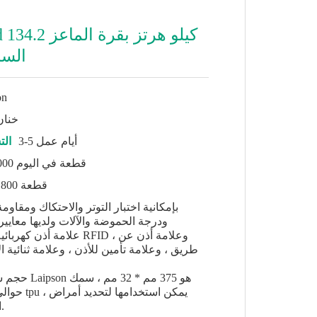
LF Rfid 134.2
السا
on
خنان
3-5 أيام عمل
الت
45000 قطعة في اليوم
800 قطعة
ودرجة الحموضة والآلات ولديها معايير
طريق ، وعلامة تأمين للأذن ، وعلامة ثنائية 
حجم شريط ساق
الحيوانات بألوان مختلفة.