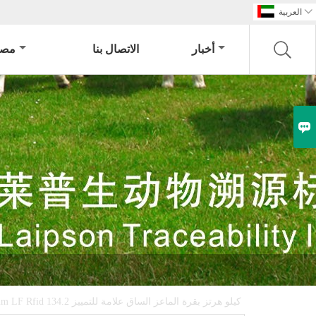

العربية
أخبار
الاتصال بنا
مصن

375mm LF Rfid 134.2 كيلو هرتز بقرة الماعز الساق علامة للتمييز