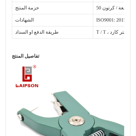
50 قطعة / كرتون
حزمة المنتج
ISO9001: 2015 ، I
الشهادات
، فيزا ، ماستر كارد
طريقة الدفع او السداد
تفاصيل المنتج