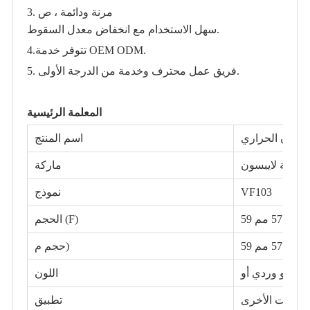
3. مرنة ودائمة ، ص
سهل الاستخدام مع انخفاض معدل السقوط.
تتوفر خدمة OEM ODM.
4.
5. فريق عمل محترف وخدمة من الدرجة الأولى.
المعلمة الرئيسية
وريثان الحراري
اسم المنتج
علامة لايبسون
ماركة
VF103
نموذج
59 مم × 57 مم
الحجم (F)
59 مم × 57 مم
حجم م)
اللون
حيوانات الأخرى
تطبيق