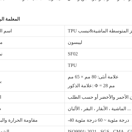
المعلمة ال
اسم ال
ليبسون
ما
SF02
نم
TPU
علامة أنثى: 80 مم × 65 مم
ب
علامة الذكور: Φ = 28 مم
ن الأحمر والأخضر أو ​​حسب الطلب
ا
الماشية ، الأبقار ، البقر ، الألبان ...
ط
-40 درجة مئوية ~ 60 درجة مئوية
مقاومة الحرارة والب
ISO9001: 2021 ، SGS ، CMA ، 
الشها