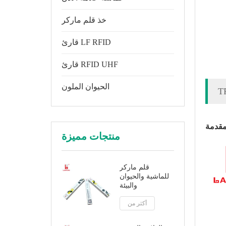
خذ قلم ماركر
قارئ LF RFID
قارئ RFID UHF
الحيوان الملون
مقدمة
منتجات مميزة
قلم ماركر
للماشية والحيوان
والبيئة
أكثر من