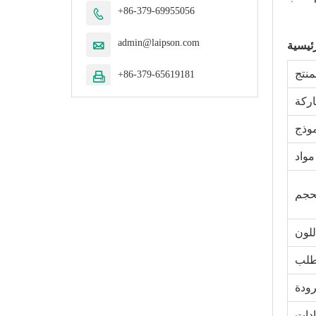
+86-379-69955056

admin@laipson.com

رئيسية
منتج
+86-379-65619181

ركة
وذج
مواد
حجم
للون
لب
رودة
دات