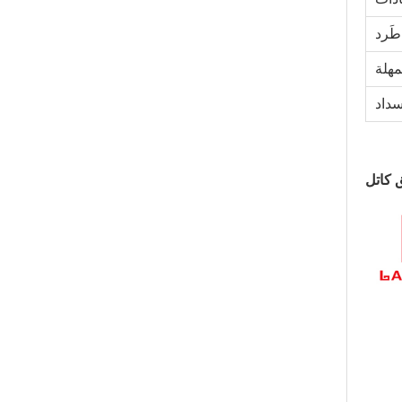
طَرد
مهلة
سداد
 كاتل