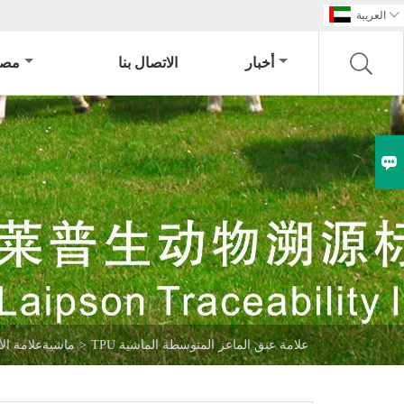

العربية
أخبار
الاتصال بنا
مصن

TPU علامة عنق الماعز المتوسطة الماشية
>
ماشيةعلامة الأ