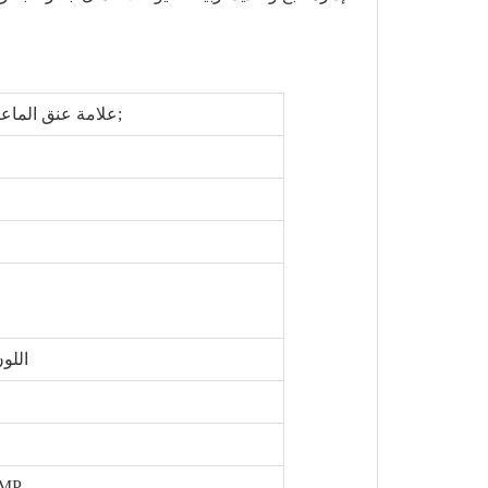
TPU علامة عنق الماعز المتوسطة الماشية&نبسب;
اللو
GMP