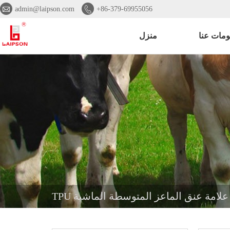


admin@laipson.com
+86-379-69955056
ومات عنا
منزل
TPU علامة عنق الماعز المتوسطة الماشية