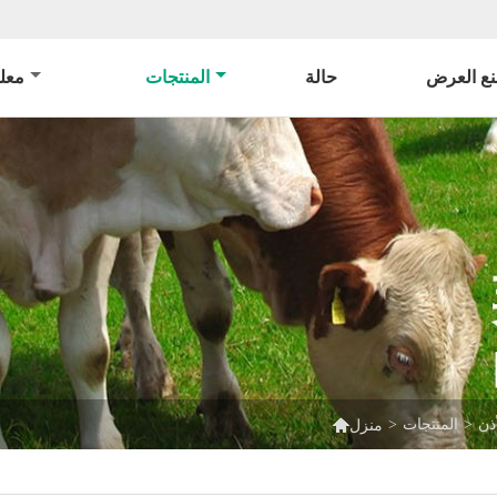
ع العرض
حالة
المنتجات
معل

ذن
>
المنتجات
>
منزل