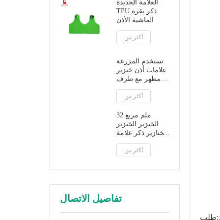
العلامة الجديدة
TPU ذكر بقرة
الماشية الأذن
أكثر من
تستخدم المزرعة
علامات أذن خنزير
مطهر مع طرف
بلاستيكي
أكثر من
32 ملم مربع
الخنزير الخنزير
الخنازير ذكر علامة
الأذن مع تلميح
أكثر من
معدني
تفاصيل الاتصال
طلب: