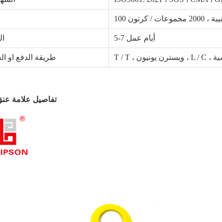
موعات / كرتون
5-7 أيام عمل
ال
 رئيسية
طريقة الدفع او ال
تفاصيل علامة عنق