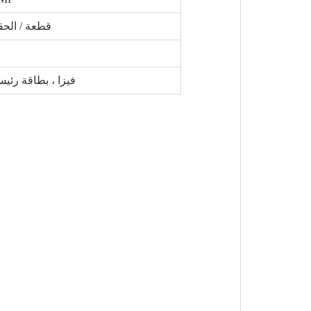
100 قطعة / الحقيبة ، 2000 مج
T / T ، ويسترن يونيون ، L / C ، فيزا ، بطاقة