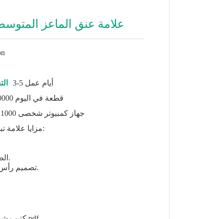
TPU علامة عنق الماعز المتوس
on
3-5 أيام عمل
الت
150000 قطعة في اليوم
جهاز كمبيوتر شخصى 1000
مزايا علامة تبو الأغنام الماشية الرقبة:
☆ الطباعة بالليزر المتاحة.
☆ تصميم رأس مغلق مقاوم للعبث.
كتيب شركة لايبسون.pdf