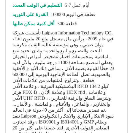
5-7 أيام عمل
التسليم في الوقت المحدد
100000 قطعة في اليوم
القدرة على التوريد
300 قطعة
أقل كمية ممكن طلبها
تأسست شركة Laipson Information Technology CO.
، Ltd في عام 2009 ، برأس مال مسجل يبلغ 20 مليون
يوان صيني ، وهي مؤسسة عالية التقنية مكرسة
للبحث والتصنيع والبيع والخدمة بشأن تحديد تتبع
الماشية ومجموعات اختبار تشخيص أمراض الحيوان.
يغطي المصنع مساحة 11000 درجة مئوية ، والآن لديه
23 خطًا لقولبة بصمة الأذن ، بما في ذلك الأنواع الأفقية
والعمودية. تصل الطاقة الإنتاجية اليومية إلى 600000
قطعة ، وتتراوح المنتجات من علامات الأذن
البلاستيكية المرئية ، وعلامة الأذن RFID 134.2 كيلو
هرتز FDX-B ، وعلامة الأذن HDX rfid ، وعلامات
الأذن UHF RFID ، وشريط الساق والرقبة للخنازير ،
والخنازير ، والماعز ، والأغنام ، والماشية ، والأبقار ...
تم تصدير منتجاتنا إلى أكثر من 40 دولة في العالم.
تنفذ Laipson بقوة الابتكار الإداري والابتكار التكنولوجي
، وقد اجتازت ISO9001 و IS014001 و GMP ونظام
المعايير الدولية الأخرى. لقد حصلنا على أكثر من 20