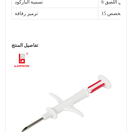
د ذاتي اللصق
تسمية الباركود
، ترميز مخصص
ترميز رقاقة
تفاصيل المنتج