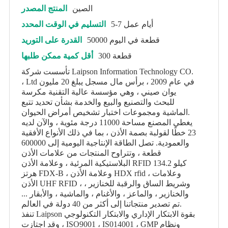
الصين
المنتج المصدر
5-7 أيام عمل
التسليم في الوقت المحدد
50000 قطعة في اليوم
القدرة على التوريد
300 قطعة
أقل كمية ممكن طلبها
تأسست شركة Laipson Information Technology CO.
، Ltd في عام 2009 ، برأس مال مسجل يبلغ 20 مليون
يوان صيني ، وهي مؤسسة عالية التقنية مكرسة
للبحث والتصنيع والبيع والخدمة بشأن تحديد تتبع
الماشية ومجموعات اختبار تشخيص أمراض الحيوان.
يغطي المصنع مساحة 11000 درجة مئوية ، والآن لديه
23 خطًا لقولبة بصمة الأذن ، بما في ذلك الأنواع الأفقية
والعمودية. تصل الطاقة الإنتاجية اليومية إلى 600000
قطعة ، وتتراوح المنتجات من علامات الأذن
البلاستيكية المرئية ، وعلامة الأذن RFID 134.2 كيلو
هرتز FDX-B ، وعلامة الأذن HDX rfid ، وعلامات
الأذن UHF RFID ، وشريط الساق والرقبة للخنازير ،
والخنازير ، والماعز ، والأغنام ، والماشية ، والأبقار ...
تم تصدير منتجاتنا إلى أكثر من 40 دولة في العالم.
تنفذ Laipson بقوة الابتكار الإداري والابتكار التكنولوجي
، وقد اجتازت ISO9001 ، IS014001 ، GMP ونظام