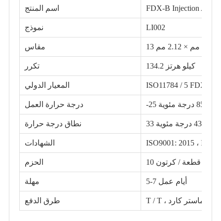
اسم المنتج
LI002
نموذج
13 مم × 2.12 مم
مقاس
134.2 كيلو هرتز
تكرر
المعيار الدولي
 إلى + 85 درجة مئوية
درجة حرارة العمل
 درجة مئوية
نطاق درجة حرارة
ISO9001: 2015 ، ISO1
الشهادات
رتون
الحزم
5-7 أيام عمل
مهلة
، فيزا ، ماستر كارد
طرق الدفع